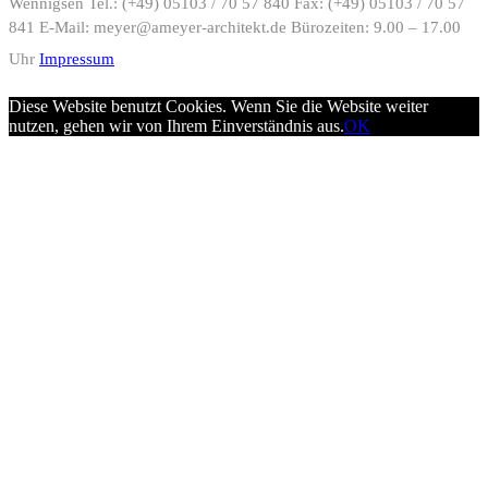
Wennigsen
Tel.: (+49) 05103 / 70 57 840
Fax: (+49) 05103 / 70 57
841
E-Mail: meyer@ameyer-architekt.de
Bürozeiten: 9.00 – 17.00
Uhr
Impressum
Diese Website benutzt Cookies. Wenn Sie die Website weiter
nutzen, gehen wir von Ihrem Einverständnis aus.
OK