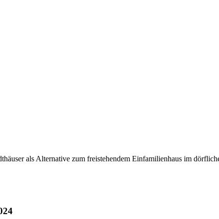
dthäuser als Alternative zum freistehendem Einfamilienhaus im dörflic
2024