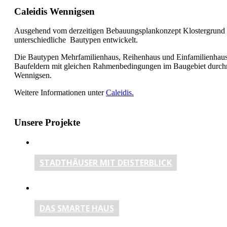
Caleidis Wennigsen
Ausgehend vom derzeitigen Bebauungsplankonzept Klostergrund i
unterschiedliche Bautypen entwickelt.
Die Bautypen Mehrfamilienhaus, Reihenhaus und Einfamilienhaus un
Baufeldern mit gleichen Rahmenbedingungen im Baugebiet durchmis
Wennigsen.
Weitere Informationen unter
Caleidis.
Unsere Projekte
STADTHÄUSER MIT DEISTERBLICK
DAS SMARTE HAUS