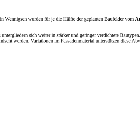
n Wennigsen wurden für je die Hälfte der geplanten Baufelder vom
Ar
tergliedern sich weiter in stärker und geringer verdichtete Bautypen
cht werden. Variationen im Fassadenmaterial unterstützen diese Abwe
NEUBAU
NEUBAU